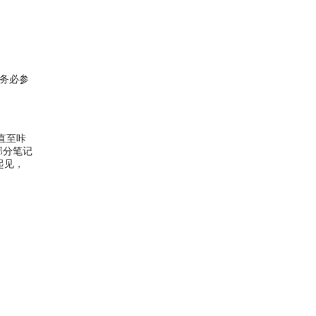
务必参
直至咔
部分笔记
起见，