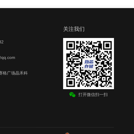
们
关注我们
32
@qq.com
赛格广场晶禾科
打开微信扫一扫