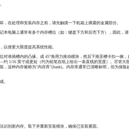
。
坏，在处理和安装内存之前，请先触摸一下机箱上裸露的金属部分。
记本电脑上通常有多个内存槽位（如：键盘下方和后壳下方），因此，请
，以便更大限度提高系统性能。
对准插槽内的凸缘。成 45°角用力推动模块，然后下推至槽卡扣一侧，
约 1/16 英寸或更短（约为铅笔在纸上绘出一条直线的宽度）。尽管大
，这种内存被称为“内存库”(bank)。内存库通常已清晰标明，但为保险
成。
法识别新内存。取下并重新安装模块，确保已安装紧固。